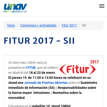
Tog
nav
Inicio
Congresos y actividades
Fitur 2017
SII
FITUR 2017 - SII
Un año más, UNAV estuvó
presente en
FITUR
, que se celebró
en Madrid del
18 al 22 de enero
.
El jueves 19
,
de 11:00 a 13:00 horas se celebraró en su
stand una
Jornada de Puertas Abiertas
sobre el
Suministro
inmediato de Información (SII)
y
Responsabilidades sobre
la fuerza mayor
,
intrusismo
y
Normativa sobre la
morosidad
.
Estuvimos en el
pabellón 10, stand 10B04