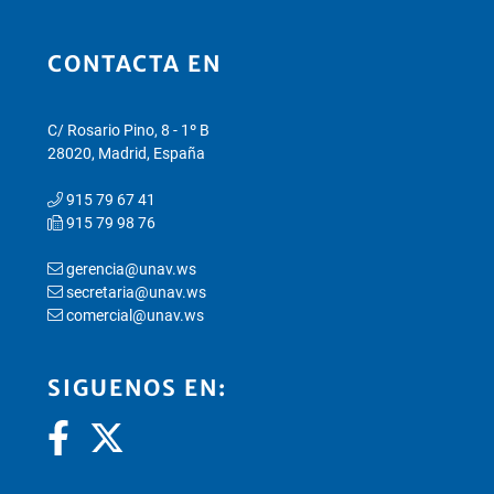
CONTACTA EN
C/ Rosario Pino, 8 - 1º B
28020, Madrid, España
915 79 67 41
915 79 98 76
gerencia@unav.ws
secretaria@unav.ws
comercial@unav.ws
SIGUENOS EN: