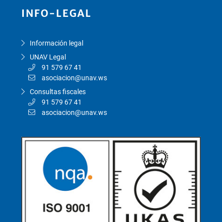
INFO-LEGAL
Información legal
UNAV Legal
91 579 67 41
asociacion@unav.ws
Consultas fiscales
91 579 67 41
asociacion@unav.ws