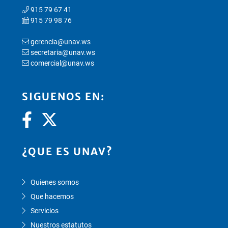
915 79 67 41
915 79 98 76
gerencia@unav.ws
secretaria@unav.ws
comercial@unav.ws
SIGUENOS EN:
¿QUE ES UNAV?
Quienes somos
Que hacemos
Servicios
Nuestros estatutos